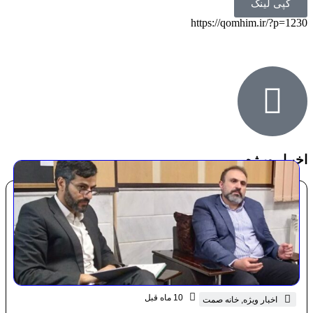
کپی لینک
https://qomhim.ir/?p=1230
اخبـار ویـژه
10 ماه قبل
اخبار ویژه
,
خانه صمت