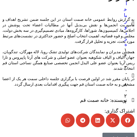
ا
خ
با
به گزارش روابط عمومی خانه صمت استان در این جلسه ضمن تشریح اهداف و
ر
ماموریت انجمن‌ها و نقش بی‌بدیل آنها در مطالبات اعضاء تحت پوشش در
و
اجلاس‌ها، کمیسیون‌ها، شوراها، کارگروه‌ها، مبادی تصمیم‌گیری در سه بخش دولت،
ی
مجلس و قوه قضائیه، اهمیت انتخاب اصلح و حضور حداکثری در نشست‌های مرتبط
ژ
مورد بحث، تجزیه و تحلیل قرار گرفت.
ه
۱
همچنین مدیران و نمایندگان شرکت‌های تولیدی تشک رویا، لاله مهرگان، تندگویان،
۴
جهان الیاف و الیاف شکوهیه بعنوان عضو اصلی و شرکت های آرتا پاپیروس و تارا
۰
ریس آریا بعنوان عضو علی البدل انجمن تخصصی صنایع همگن نساجی استان قم
۳
انتخاب شدند.
-
۰
در پایان مقرر شد در اولین فرصت با برگزاری جلسه داخلی سمت هر یک از اعضا
۸
مشخص و به خانه صمت استان قم جهت پیگیری اقدامات بعدی ارسال گردد.
-
۲
نویسنده:
خانه صمت قم
۱
اشتراک گذاری: